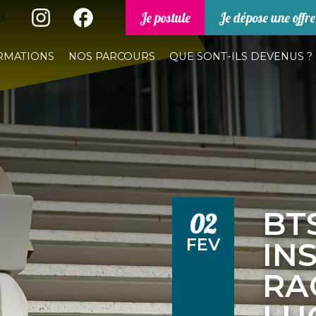
Je postule
Je dépose une offre
t
RMATIONS
NOS PARCOURS
QUE SONT-ILS DEVENUS ?
BTS
02
FEV
IN
RA