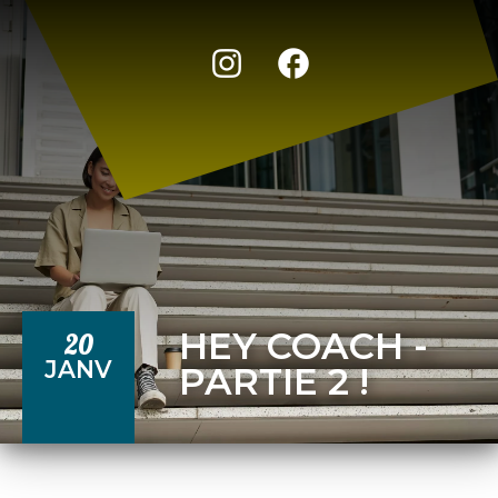
HEY COACH -
20
JANV
PARTIE 2 !