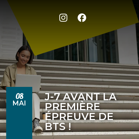
J-7 AVANT LA
08
MAI
PREMIÈRE
ÉPREUVE DE
BTS !