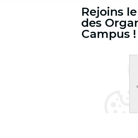
Rejoins 
des Organ
Campus 
d