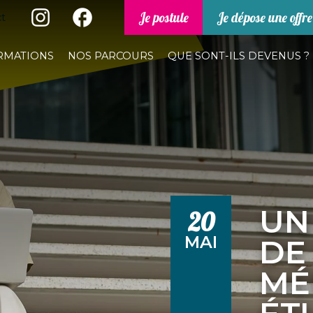
Je postule
Je dépose une offre
t
RMATIONS
NOS PARCOURS
QUE SONT-ILS DEVENUS ?
UN
20
MAI
DE
MÉ