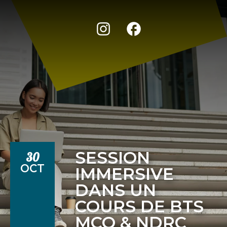
SESSION
30
OCT
IMMERSIVE
DANS UN
COURS DE BTS
MCO & NDRC