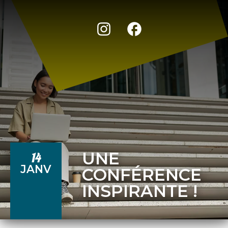
UNE
14
JANV
CONFÉRENCE
INSPIRANTE !